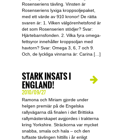
Rosenseriens tävling. Vinsten är
Rosenseriens lyxiga kroppsoljepaket,
med ett värde av 910 kronor! De rätta
svaren är: 1. Vilken välgörenhetsfond är
det som Rosenserien stödjer? Svar:
Hjärtebarnsfonden. 2. Vilka fyra omega-
fettsyror innehåller kroppsoljan med
havtorn? Svar: Omega 3, 6, 7 och 9.
Och, de lyckliga vinnarna är: Carina […]
STARK INSATS I
ENGLAND!
2010/09/27
Ramona och Miriam gjorde under
helgen premiär på de Engelska
rallyvägarna då finalen i det Brittiska
rallymästerskapet avgjordes i trakterna
kring Yorkshire. Sträckorna var mycket
snabba, smala och hala – och den
tuffaste tävlingen hittills i år enligt