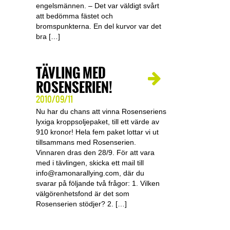
engelsmännen. – Det var väldigt svårt
att bedömma fästet och
bromspunkterna. En del kurvor var det
bra […]
TÄVLING MED
ROSENSERIEN!
2010/09/11
Nu har du chans att vinna Rosenseriens
lyxiga kroppsoljepaket, till ett värde av
910 kronor! Hela fem paket lottar vi ut
tillsammans med Rosenserien.
Vinnaren dras den 28/9. För att vara
med i tävlingen, skicka ett mail till
info@ramonarallying.com
, där du
svarar på följande två frågor: 1. Vilken
välgörenhetsfond är det som
Rosenserien stödjer? 2. […]