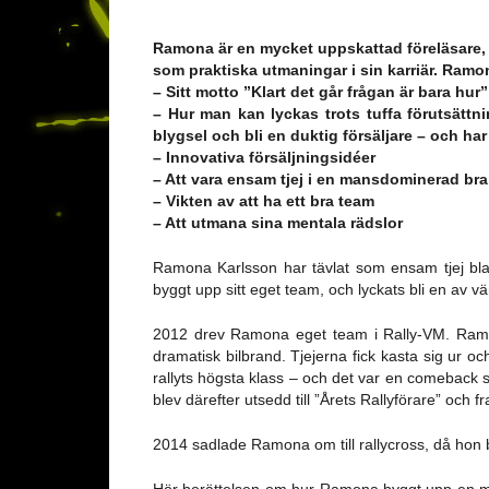
Ramona är en mycket uppskattad föreläsare, 
som praktiska utmaningar i sin karriär. Ramo
– Sitt motto ”Klart det går frågan är bara hur”
– Hur man kan lyckas trots tuffa förutsättn
blygsel och bli en duktig försäljare – och h
– Innovativa försäljningsidéer
– Att vara ensam tjej i en mansdominerad br
– Vikten av att ha ett bra team
– Att utmana sina mentala rädslor
Ramona Karlsson har tävlat som ensam tjej bl
byggt upp sitt eget team, och lyckats bli en av vä
2012 drev Ramona eget team i Rally-VM. Ramon
dramatisk bilbrand. Tjejerna fick kasta sig ur
rallyts högsta klass – och det var en comeback
blev därefter utsedd till ”Årets Rallyförare” och fr
2014 sadlade Ramona om till rallycross, då hon 
Hör berättelsen om hur Ramona byggt upp en mång