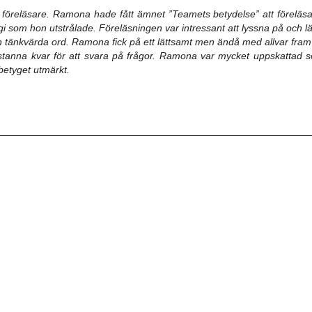
föreläsare.
Ramona hade fått ämnet ”Teamets betydelse” att föreläs
gi som hon utstrålade.
Föreläsningen var intressant att lyssna på och lät
h tänkvärda ord.
Ramona fick på ett lättsamt men ändå med allvar fram
 stanna kvar för att svara på frågor.
Ramona var mycket uppskattad so
betyget utmärkt.