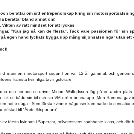
och berättar om sitt entrepenörskap kring sin motorsportsatsning
na berättar bland annat om:
. Vikten av rätt mindset för att lyckas.
ingar. ”Kan jag så kan de flesta”. Tack vare passionen för sin 
ar på egen hand lyckats bygga upp mångmiljonsatsningar utan ett ö
anch
and männen i motorsport sedan hon var 12 år gammal, och genom st
rldens främsta kvinnliga tävlingsförare.
a och hennes co-driver Miriam Walfridsson låg på en andra plats i
 och fick se både sin bil och sin VM-dröm brinna upp. Men Ramona gav 
 som hette duga. Som första kvinnor någonsin kammade de sensationellt
amröstad till ”Årets Bilsportare”.
blev första kvinnan i Supercar, rallycrossens snabbaste klass, och där
miljonsatsning utan ett öre på fickan, och där hon trotsat – och överv