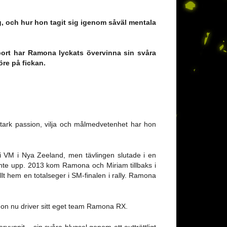
, och hur hon tagit sig igenom såväl mentala
sport har Ramona lyckats övervinna sin svåra
re på fickan.
ark passion, vilja och målmedvetenhet har hon
 VM i Nya Zeeland, men tävlingen slutade i en
inte upp. 2013 kom Ramona och Miriam tillbaks i
 hem en totalseger i SM-finalen i rally. Ramona
 hon nu driver sitt eget team Ramona RX.
unnit – sin svåra blygsel genom ett outtröttligt