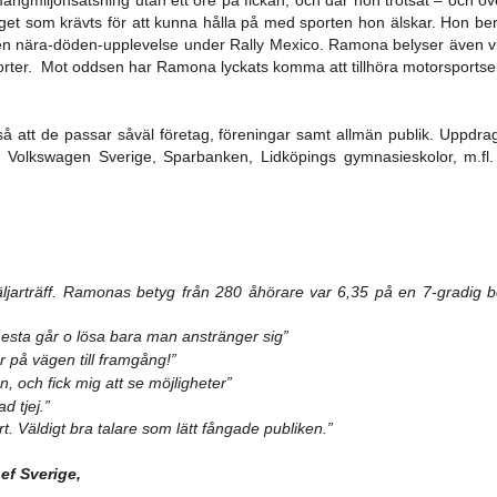
 budget som krävts för att kunna hålla på med sporten hon älskar. Hon
n nära-döden-upplevelse under Rally Mexico. Ramona belyser även vik
rter. Mot oddsen har Ramona lyckats komma att tillhöra motorsportseli
så att de passar såväl företag, föreningar samt allmän publik. Uppdra
e, Volkswagen Sverige, Sparbanken, Lidköpings gymnasieskolor, m.fl
ljarträff. Ramonas betyg från 280 åhörare var 6,35 på en 7-gradig 
sta går o lösa bara man anstränger sig”
r på vägen till framgång!”
 och fick mig att se möjligheter”
d tjej.”
. Väldigt bra talare som lätt fångade publiken.”
ef Sverige,