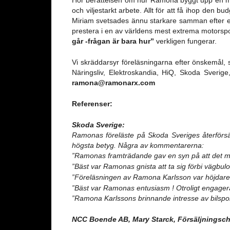
och viljestarkt arbete. Allt för att få ihop den
Miriam svetsades ännu starkare samman efter e
prestera i en av världens mest extrema motorspo
går -frågan är bara hur”
verkligen fungerar.
Vi skräddarsyr föreläsningarna efter önskemål, 
Näringsliv, Elektroskandia, HiQ, Skoda Sverig
ramona@ramonarx.com
Referenser:
Skoda Sverige:
Ramonas föreläste på Skoda Sveriges återförsä
högsta betyg. Några av kommentarerna:
”Ramonas framträdande gav en syn på att det me
”Bäst var Ramonas gnista att ta sig förbi vägbulo
”Föreläsningen av Ramona Karlsson var höjdaren,
”Bäst var Ramonas entusiasm ! Otroligt engagera
”Ramona Karlssons brinnande intresse av bilsport
NCC Boende AB,
Mary Starck, Försäljningsch