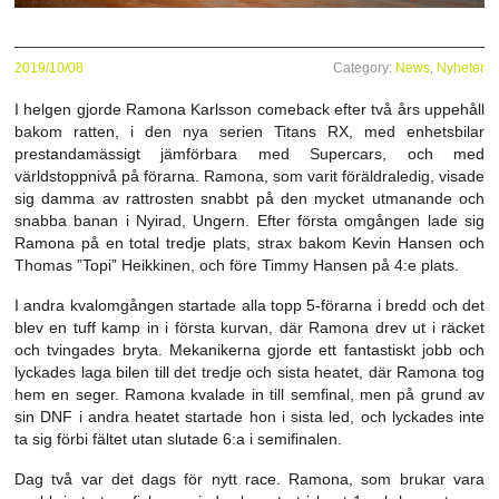
2019/10/08
Category:
News
,
Nyheter
I helgen gjorde Ramona Karlsson comeback efter två års uppehåll
bakom ratten, i den nya serien Titans RX, med enhetsbilar
prestandamässigt jämförbara med Supercars, och med
världstoppnivå på förarna. Ramona, som varit föräldraledig, visade
sig damma av rattrosten snabbt på den mycket utmanande och
snabba banan i Nyirad, Ungern. Efter första omgången lade sig
Ramona på en total tredje plats, strax bakom Kevin Hansen och
Thomas ”Topi” Heikkinen, och före Timmy Hansen på 4:e plats.
I andra kvalomgången startade alla topp 5-förarna i bredd och det
blev en tuff kamp in i första kurvan, där Ramona drev ut i räcket
och tvingades bryta. Mekanikerna gjorde ett fantastiskt jobb och
lyckades laga bilen till det tredje och sista heatet, där Ramona tog
hem en seger. Ramona kvalade in till semfinal, men på grund av
sin DNF i andra heatet startade hon i sista led, och lyckades inte
ta sig förbi fältet utan slutade 6:a i semifinalen.
Dag två var det dags för nytt race. Ramona, som brukar vara