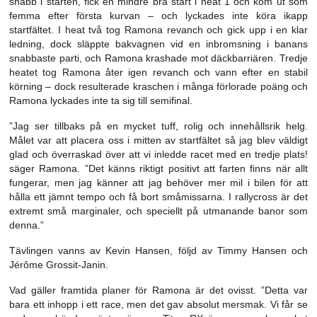
snabb i starten, fick en mindre bra start i heat 1 och kom ut som
femma efter första kurvan – och lyckades inte köra ikapp
startfältet. I heat två tog Ramona revanch och gick upp i en klar
ledning, dock släppte bakvagnen vid en inbromsning i banans
snabbaste parti, och Ramona krashade mot däckbarriären. Tredje
heatet tog Ramona åter igen revanch och vann efter en stabil
körning – dock resulterade kraschen i många förlorade poäng och
Ramona lyckades inte ta sig till semifinal.
”Jag ser tillbaks på en mycket tuff, rolig och innehållsrik helg.
Målet var att placera oss i mitten av startfältet så jag blev väldigt
glad och överraskad över att vi inledde racet med en tredje plats!
säger Ramona. ”Det känns riktigt positivt att farten finns när allt
fungerar, men jag känner att jag behöver mer mil i bilen för att
hålla ett jämnt tempo och få bort småmissarna. I rallycross är det
extremt små marginaler, och speciellt på utmanande banor som
denna.”
Tävlingen vanns av Kevin Hansen, följd av Timmy Hansen och
Jérôme Grossit-Janin.
Vad gäller framtida planer för Ramona är det ovisst. ”Detta var
bara ett inhopp i ett race, men det gav absolut mersmak. Vi får se