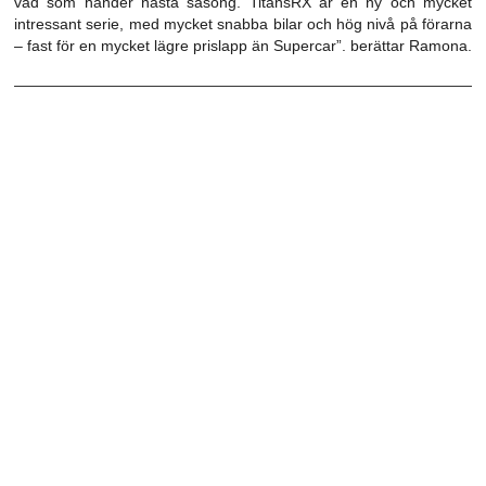
vad som händer nästa säsong. TitansRX är en ny och mycket
intressant serie, med mycket snabba bilar och hög nivå på förarna
– fast för en mycket lägre prislapp än Supercar”. berättar Ramona.